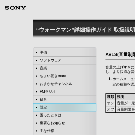
“ウォークマン”詳細操作ガイド
取扱説明
準備
AVLS(音量制
ソフトウェア
音量の上げすぎに
音楽
し、より快適な音
ちょい聴きmora
ホームメニュ
おまかせチャンネル
定の種類を選
FMラジオ
種類
説明
録音
オン
音量が一定
設定
オフ
音量制限を
困ったときは
重要なお知らせ
主な仕様