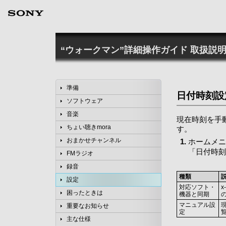
“ウォークマン”詳細操作ガイド
取扱説明
準備
日付時刻設
ソフトウェア
音楽
現在時刻を手
ちょい聴きmora
す。
おまかせチャンネル
ホームメニ
「日付時刻
FMラジオ
録音
種類
設定
対応ソフト・
困ったときは
機器と同期
マニュアル設
重要なお知らせ
定
主な仕様