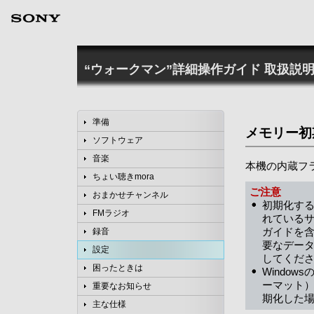
“ウォークマン”詳細操作ガイド
取扱説明
準備
メモリー初
ソフトウェア
音楽
本機の内蔵フ
ちょい聴きmora
ご注意
おまかせチャンネル
初期化す
FMラジオ
れている
ガイドを
録音
要なデータ
設定
してくだ
困ったときは
Windo
ーマット）
重要なお知らせ
期化した
主な仕様