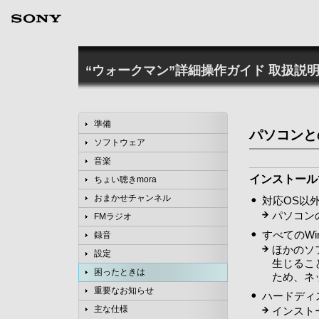
“ウォークマン”詳細操作ガイド
取扱説明
準備
パソコンと
ソフトウェア
音楽
インストール
ちょい聴きmora
おまかせチャンネル
対応OS以
パソコン
FMラジオ
すべてのWi
録音
ほかのソ
設定
生じるこ
困ったときは
ため、ネ
重要なお知らせ
ハードディ
主な仕様
インスト