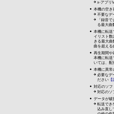
x-アプリ
本機の空き
不要なデ
「録音で
る最大曲
本機に転送
イリスト数
きる最大曲
曲を超える
再生期間や
本機に転送
いては、配
本機に異常
必要なデ
ださい
【
対応のソフ
対応のソ
データが破
転送でき
込み直し
の他の作