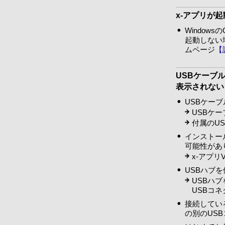
x-アプリが
Windo
起動しない
ムページ
【
USBケーブ
表示されない
USBケー
USBケ
付属のU
インストール
可能性があ
x-アプリ
USBハブ
USBハ
USBコ
接続してい
の別のUS