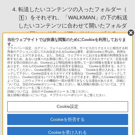
転送したいコンテンツの入ったフォルダー（
）をそれぞれ、「WALKMAN」の下の転送
したいコンテンツに合わせて開いたフォルダ
ー（
）にドラッグアンドドロップする。
当社ウェブサイトでは快適な閲覧のためにCookieを利用しておりま
す。
プライバシー設定、ログイン、フォームへの入力等、サービスのリクエストに相当する利
用者のアクションに応じてのみ設定されるCookieは通常、必須Cookieと呼ばれ、利用を
停止することができません。また、当社は、ウェブサイトにおけるお客様の利用状況を分
関連項目
析するため、あるいは個々のお客様に対してよりカスタマイズされたサービス・広告を提
供する等の目的のため、Cookieおよび類似技術を使用して一定の情報を収集する場合が
あります。それらのCookieの受け入れを拒否する場合は、「Cookieを拒否する」をクリ
ックしてください。Cookie使用にご同意頂ける場合は、「Cookieを受け入れる」をクリ
パソコンにUSB接続する
ックして下さい。Cookie設定をカスタマイズする場合は「Cookie設定」をクリックして
ください。Cookieの設定をいつでも管理することができます。選択したCookieの設定に
よっては、このウェブサイトの機能の一部が使用できなくなる場合があります。 詳細に
パソコンから音楽/写真/ビデオを転送するときのご
ついては、当社のCookieポリシーをご覧ください。個人情報の取扱いについては、プラ
イバシーポリシーをご覧ください。
注意
詳細については、当社の
Cookieポリシー
をご覧ください。
個人情報の取扱いについては、
プライバシーポリシー
をご覧ください。
Cookie設定
4-472-602-04(1)
Cookieを拒否する
Copyright 2013 Sony Marketing(Japan) Inc.
Cookieを受け入れる