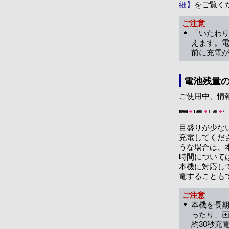
細】
をご覧く
ご注意
「いたわり
えます。
前に充電
電池残量
ご使用中、情
目盛りが少な
充電してくだ
うな場合は、
時間について
本機に対応して
電することも
ご注意
本機を長
ったり、
約30秒充