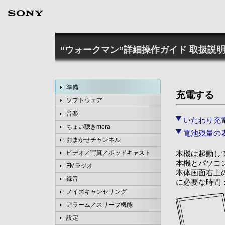
“ウォークマン”詳細操作ガイド
取扱説明
準備
充電する
ソフトウェア
音楽
いたわり充
ちょい聴きmora
電池残量の
おまかせチャンネル
本機は起動し
ビデオ／写真／ポッドキャスト
本機とパソコ
FMラジオ
本体画面右上
録音
に必要な時間
ノイズキャンセリング
アラーム／スリープ機能
設定