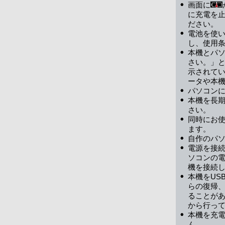
画面に
に充電を止
ださい。
電池を使い
し、使用
本機とパソ
さい。」と
示されてい
ータや本
パソコン
本機を長期
さい。
同時にお使
ます。
自作のパ
電源を接
ソコンの
機を接続
本機をUS
らの復帰
ることが
から行っ
本機を充
ん。