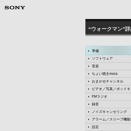
“ウォークマン”
準備
ソフトウェア
音楽
ちょい聴きmora
おまかせチャンネル
ビデオ／写真／ポッドキ
FMラジオ
録音
ノイズキャンセリング
アラーム／スリープ機能
設定