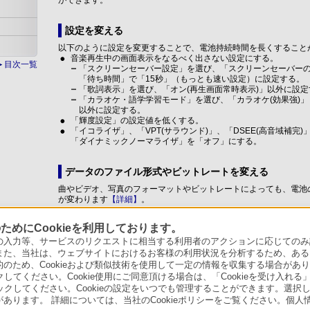
ができます。
設定を変える
以下のように設定を変更することで、電池持続時間を長くすること
音楽再生中の画面表示をなるべく出さない設定にする。
目次一覧
「スクリーンセーバー設定」を選び、「スクリーンセーバーの
「待ち時間」で「15秒」（もっとも速い設定）に設定する。
「歌詞表示」を選び、「オン(再生画面常時表示)」以外に設定
「カラオケ・語学学習モード」を選び、「カラオケ(効果強)」
以外に設定する。
「輝度設定」の設定値を低くする。
「イコライザ」、「VPT(サラウンド)」、「DSEE(高音域補完
「ダイナミックノーマライザ」を「オフ」にする。
データのファイル形式やビットレートを変える
曲やビデオ、写真のフォーマットやビットレートによっても、電池
が変わります
【詳細】
。
めにCookieを利用しております。
関連トピック
力等、サービスのリクエストに相当する利用者のアクションに応じてのみ設定され
充電時間
また、当社は、ウェブサイトにおけるお客様の利用状況を分析するため、ある
ため、Cookieおよび類似技術を使用して一定の情報を収集する場合がありま
クしてください。Cookie使用にご同意頂ける場合は、「Cookieを受け入れる
リックしてください。Cookieの設定をいつでも管理することができます。選択し
あります。 詳細については、当社のCookieポリシーをご覧ください。個