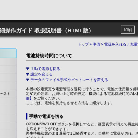
詳細操作ガイド
取扱説明書（HTML版）
印刷
トップ
>
準備
>
電源を入れる／充電
電池持続時間について
手動で電源を切る
設定を変える
データのファイル形式やビットレートを変える
本機の設定変更や電源管理を適切に行うことで、電池の使用量を節
ャスト
定変更の効果、お買い上げ時の設定、機能による電池持続時間の比
細】
をご覧ください。
ここでは、電池を長持ちさせる方法をご紹介します。
手動で電源を切る
OPTION/PWR OFFボタンを長押しすると、画面表示が消えて再
を抑えることができます。
再生待機状態のまま最長で1日経過すると、自動的に電源が切れ、