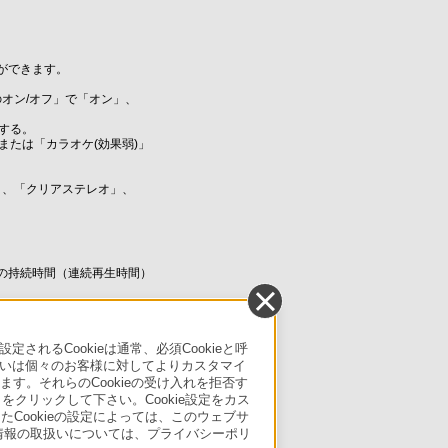
ができます。
オン/オフ」で「オン」、
する。
または「カラオケ(効果弱)」
)」、「クリアステレオ」、
の持続時間（連続再生時間）
るCookieは通常、必須Cookieと呼
いは個々のお客様に対してよりカスタマイ
ページトップへ
す。それらのCookieの受け入れを拒否す
」をクリックして下さい。Cookie設定をカス
たCookieの設定によっては、このウェブサ
人情報の取扱いについては、プライバシーポリ