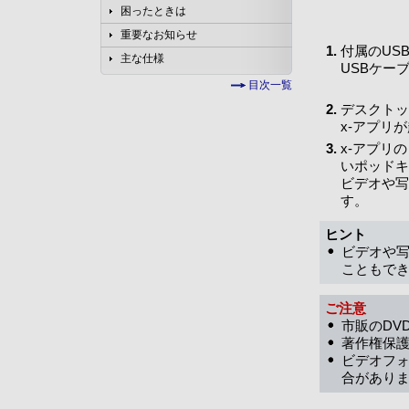
困ったときは
重要なお知らせ
付属のUS
主な仕様
USBケー
目次一覧
デスクト
x-アプリ
x-アプリ
いポッドキ
ビデオや写
す。
ヒント
ビデオや
こともで
ご注意
市販のDV
著作権保護
ビデオフ
合があり