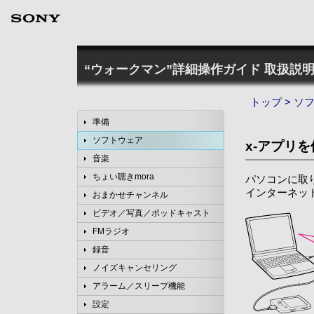
“ウォークマン”詳細操作ガイド
取扱説明
トップ
>
ソ
準備
ソフトウェア
x-アプリ
音楽
ちょい聴きmora
パソコンに取
インターネッ
おまかせチャンネル
ビデオ／写真／ポッドキャスト
FMラジオ
録音
ノイズキャンセリング
アラーム／スリープ機能
設定