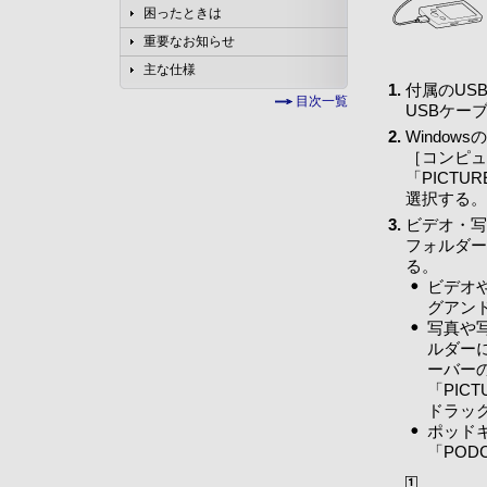
困ったときは
重要なお知らせ
主な仕様
付属のUS
目次一覧
USBケー
Windo
［コンピュ
「PICT
選択する。
ビデオ・写
フォルダー
る。
ビデオ
グアン
写真や写
ルダー
ーバー
「PIC
ドラッ
ポッド
「PO