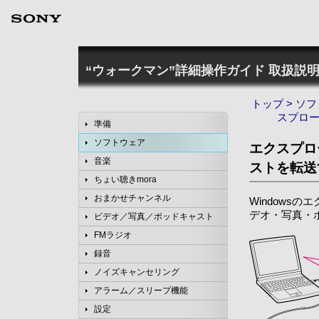
“ウォークマン”詳細操作ガイド
取扱説明
トップ
>
ソフ
スプロ
準備
ソフトウェア
エクスプロ
音楽
ストを転送
ちょい聴きmora
おまかせチャンネル
Windows
デオ・写真・
ビデオ／写真／ポッドキャスト
FMラジオ
録音
ノイズキャンセリング
アラーム／スリープ機能
設定