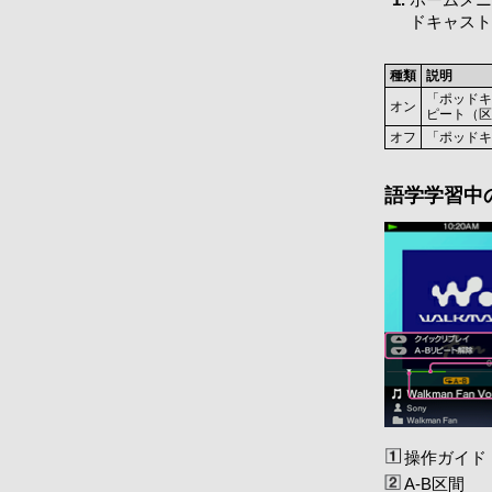
ドキャスト
種類
説明
「ポッドキ
オン
ピート（区
オフ
「ポッドキ
語学学習中
操作ガイド
A-B区間