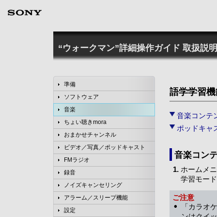
“ウォークマン”詳細操作ガイド
取扱説明
準備
語学学習機
ソフトウェア
音楽
音楽コンテ
ちょい聴きmora
ポッドキャ
おまかせチャンネル
ビデオ／写真／ポッドキャスト
音楽コン
FMラジオ
ホームメニ
録音
学習モード
ノイズキャンセリング
ご注意
アラーム／スリープ機能
「カラオ
設定
ンはクイ