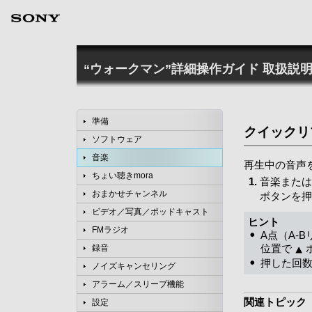
“ウォークマン”詳細操作ガイド
取扱説明
準備
クイックリ
ソフトウェア
音楽
再生中の音声
ちょい聴きmora
音楽または
おまかせチャンネル
ボタンを押
ビデオ／写真／ポッドキャスト
ヒント
FMラジオ
A点（A-
位置で
録音
押した回数
ノイズキャンセリング
アラーム／スリープ機能
関連トピック
設定