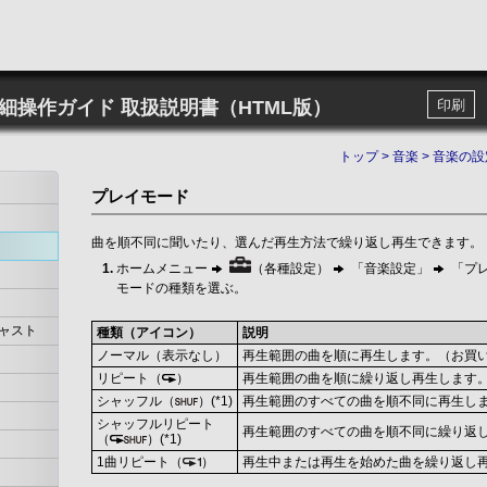
詳細操作ガイド
取扱説明書（HTML版）
印刷
トップ
>
音楽
>
音楽の設
プレイモード
曲を順不同に聞いたり、選んだ再生方法で繰り返し再生できます。
ホームメニュー
（各種設定）
「音楽設定」
「プ
モードの種類を選ぶ。
ャスト
種類（アイコン）
説明
ノーマル（表示なし）
再生範囲の曲を順に再生します。（お買
リピート（
）
再生範囲の曲を順に繰り返し再生します
シャッフル（
）(*1)
再生範囲のすべての曲を順不同に再生し
シャッフルリピート
再生範囲のすべての曲を順不同に繰り返
（
）(*1)
1曲リピート（
）
再生中または再生を始めた曲を繰り返し