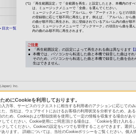
(*1) 「再生範囲設定」で「全範囲を再生」と設定したとき、本機内のす
は、ミュージックメニューで「全曲」を選んでください。
ミュージックメニューで「アルバム」や「アーティスト」などの項目
の登録順に応じて順不同に再生します。例えば、「アルバム」から曲
の曲が順不同に再生され、次に登録されているアルバム内の曲が順不
なお、ミュージックメニューで「ブックマーク」の項目から曲を選ん
目次一覧
内の曲のみ順不同に再生されます。
ご注意
「再生範囲設定」の設定によって再生される曲は異なります
【
本機では、パソコンから転送した曲と本機で録音した曲はそれ
そのため、パソコンから転送した曲と本機で録音した曲を合わ
生はできません。
めにCookieを利用しております。
力等、サービスのリクエストに相当する利用者のアクションに応じてのみ設定され
また、当社は、ウェブサイトにおけるお客様の利用状況を分析するため、ある
ため、Cookieおよび類似技術を使用して一定の情報を収集する場合がありま
クしてください。Cookie使用にご同意頂ける場合は、「Cookieを受け入れる
リックしてください。Cookieの設定をいつでも管理することができます。選択し
あります。 詳細については、当社のCookieポリシーをご覧ください。個