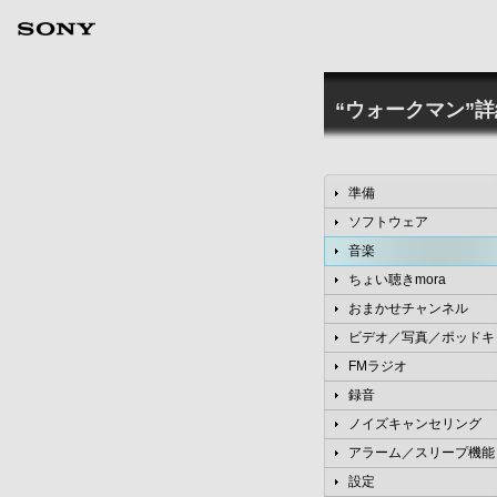
“ウォークマン”
準備
ソフトウェア
音楽
ちょい聴きmora
おまかせチャンネル
ビデオ／写真／ポッドキ
FMラジオ
録音
ノイズキャンセリング
アラーム／スリープ機能
設定