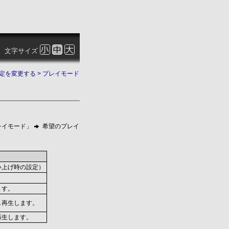
文字サイズ
定を変更する
> プレイモード
レイモード」
希望のプレイ
い上げ時の設定）
。
ます。
し再生します。
再生します。