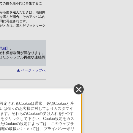
べての曲を順不同に再生するに
から曲を選んだときは、項目内
を選んだ場合、そのアルバム内
同に再生されます。
だときは、選んだブックマーク
詳細】
。
ぞれ保存場所が異なります。
せたシャッフル再生や連続再
ページトップへ
るCookieは通常、必須Cookieと呼
いは個々のお客様に対してよりカスタマイ
す。それらのCookieの受け入れを拒否す
」をクリックして下さい。Cookie設定をカス
たCookieの設定によっては、このウェブサ
人情報の取扱いについては、プライバシーポリ