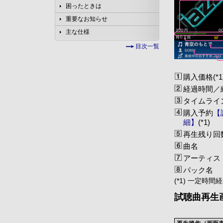
困ったときは
重要なお知らせ
主な仕様
目次一覧
購入価格(*1
経過時間／総
タイムライン
購入予約
【
細】
(*1)
再生残り回数(
曲名
アーティス
パック名
(*1) 一定
試聴曲再生