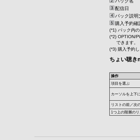
パック名
配信日
パック説明文(
購入予約確認(
(*1) パッ
(*2) OPT
できます。
(*3) 購入
ちょい聴きm
操作
項目を選ぶ
カーソルを上下
リストの前／次
1つ上の階層の