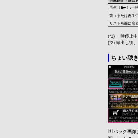
再生操作（画面
再生（
）/一
前（または再生
リスト画面に戻
(*1) 一時
(*2) 頭出し
ちょい聴き
パック画像(*