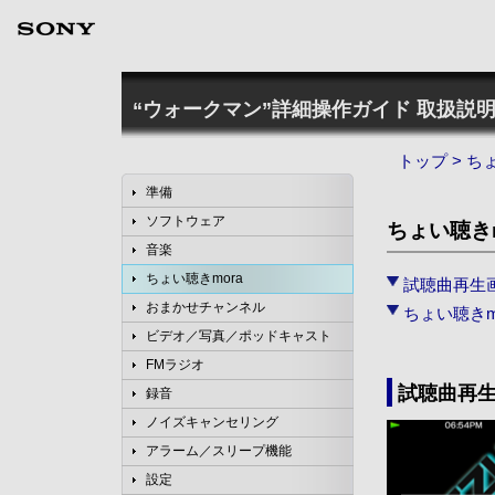
“ウォークマン”詳細操作ガイド
取扱説明
トップ
>
ちょ
準備
ソフトウェア
ちょい聴き
音楽
ちょい聴きmora
試聴曲再生
おまかせチャンネル
ちょい聴きm
ビデオ／写真／ポッドキャスト
FMラジオ
試聴曲再
録音
ノイズキャンセリング
アラーム／スリープ機能
設定