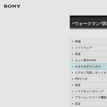
“ウォークマン”
準備
ソフトウェア
音楽
ちょい聴きmora
おまかせチャンネル
ビデオ／写真／ポッドキ
FMラジオ
録音
ノイズキャンセリング
アラーム／スリープ機能
設定