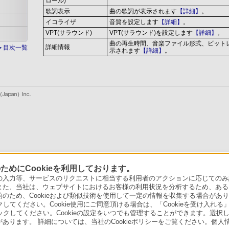
ロール)
歌詞表示
曲の歌詞が表示されます
【詳細】
。
イコライザ
音質を設定します
【詳細】
。
VPT(サラウンド)
VPT(サラウンド)を設定します
【詳細】
。
曲の再生時間、音楽ファイル形式、ビット
詳細情報
目次一覧
示されます
【詳細】
。
めにCookieを利用しております。
力等、サービスのリクエストに相当する利用者のアクションに応じてのみ設定され
また、当社は、ウェブサイトにおけるお客様の利用状況を分析するため、ある
ため、Cookieおよび類似技術を使用して一定の情報を収集する場合がありま
クしてください。Cookie使用にご同意頂ける場合は、「Cookieを受け入れる
リックしてください。Cookieの設定をいつでも管理することができます。選択し
あります。 詳細については、当社のCookieポリシーをご覧ください。個