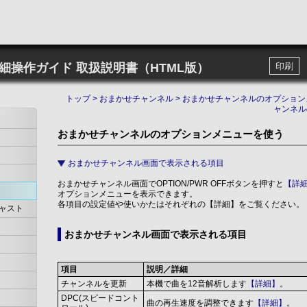
詳細操作ガイド
取扱説明書（HTML版）
印刷
トップ
>
おまかせチャンネル
>
おまかせチャンネルのオプション
ャンネル
おまかせチャンネルのオプションメニューを使う
おまかせチャンネル画面で表示される項目
おまかせチャンネル画面でOPTION/PWR OFFボタンを押すと
【詳
オプションメニューを表示できます。
各項目の設定値や使いかたはそれぞれの【詳細】をご覧ください。
ャスト
おまかせチャンネル画面で表示される項目
項目
説明／詳細
チャンネルを更新
本機で曲を12音解析します
【詳細】
。
DPC(スピードコント
曲の再生速度を調整できます
【詳細】
。