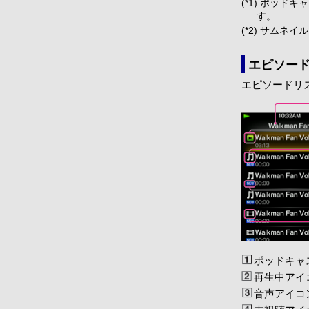
(*1) ポッ
す。
(*2) サム
エピソー
エピソードリ
ポッドキャ
再生中アイ
音声アイコ