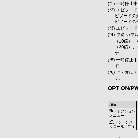
(*1) 一時
(*2) エピ
ピソードの
ピソードの
(*3) エピ
(*4) 早送り/
（10倍）、
（30倍）、
す。
(*5) 一時
す。
(*6) ビデ
す。
OPTION/
項目
（オプション
メニュー）
（シーンス
クロール）(*1)