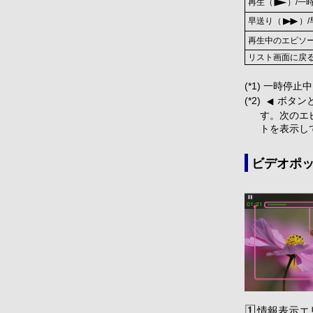
再生（
）/一
早送り（
）
再生中のエピソー
リスト画面に戻
(*1) 一時
(*2)
ボタン
す。次のエ
トを表示し
ビデオポ
情報表示エ