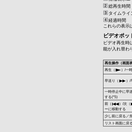
総再生時間
タイムライ
経過時間
これらの表示
ビデオポッ
ビデオ再生時
能が入れ替わ
再生操作（画面
再生（
）/一
早送り（
）
一時停止中に早
する(*5)
前（
）/次（
ーに移動する
少し前に戻る／
リスト画面に戻