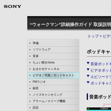
“ウォークマン”詳細操作ガイド
取扱説明
トップ
>
ビデ
準備
ソフトウェア
ポッドキャ
音楽
ちょい聴きmora
音楽ポッド
おまかせチャンネル
ビデオポッ
ビデオ／写真／ポッドキャスト
エピソード
FMラジオ
ポッドキャ
録音
ノイズキャンセリング
音楽ポッ
アラーム／スリープ機能
設定