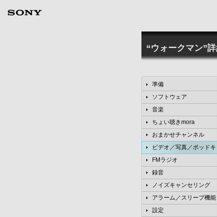
“ウォークマン”
準備
ソフトウェア
音楽
ちょい聴きmora
おまかせチャンネル
ビデオ／写真／ポッドキ
FMラジオ
録音
ノイズキャンセリング
アラーム／スリープ機能
設定