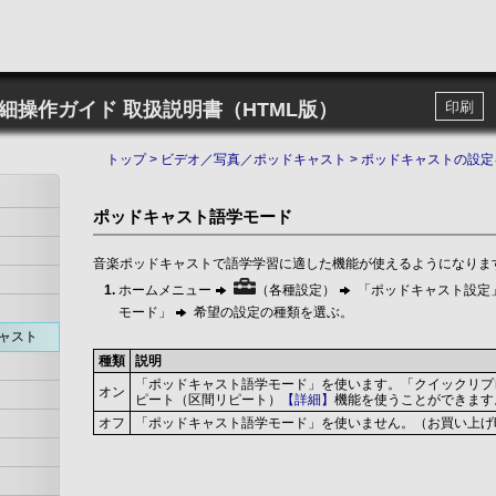
詳細操作ガイド
取扱説明書（HTML版）
印刷
トップ
>
ビデオ／写真／ポッドキャスト
>
ポッドキャストの設定
ポッドキャスト語学モード
音楽ポッドキャストで語学学習に適した機能が使えるようになりま
ホームメニュー
（各種設定）
「ポッドキャスト設定
モード」
希望の設定の種類を選ぶ。
ャスト
種類
説明
「ポッドキャスト語学モード」を使います。「クイックリプ
オン
ピート（区間リピート）
【詳細】
機能を使うことができます
オフ
「ポッドキャスト語学モード」を使いません。（お買い上げ