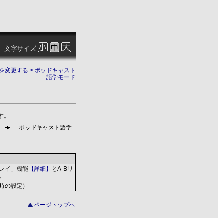
文字サイズ
を変更する
> ポッドキャスト
語学モード
す。
」
「ポッドキャスト語学
レイ」機能
【詳細】
とA-Bリ
。
時の設定）
ページトップへ