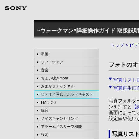
“ウォークマン”詳細操作ガイド
取扱説明
トップ
>
ビデ
準備
ソフトウェア
フォトのオ
音楽
ちょい聴きmora
写真リスト
おまかせチャンネル
写真再生画
ビデオ／写真／ポッドキャスト
写真フォルダー
FMラジオ
ンを押すと
【
録音
画面によって
設定値や使い
ノイズキャンセリング
アラーム／スリープ機能
写真リス
設定