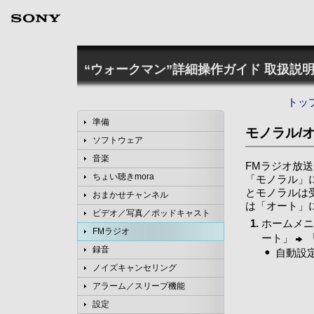
“ウォークマン”詳細操作ガイド
取扱説明
トッ
準備
モノラル/
ソフトウェア
音楽
FMラジオ放
ちょい聴きmora
「モノラル」
とモノラルは
おまかせチャンネル
は「オート」
ビデオ／写真／ポッドキャスト
ホームメニ
FMラジオ
ート」
録音
自動設
ノイズキャンセリング
アラーム／スリープ機能
設定