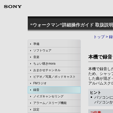
“ウォークマン”詳細操作ガイド
取扱説明
トップ
>
録
準備
ソフトウェア
本機で録音
音楽
ちょい聴きmora
本機で録音し
おまかせチャンネル
ため、シャッ
ビデオ／写真／ポッドキャスト
した曲が混ざ
アルバムスク
FMラジオ
録音
ヒント
ノイズキャンセリング
パソコンに
パソコン
アラーム／スリープ機能
設定
ご注意