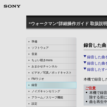
“ウォークマン”詳細操作ガイド
取扱説明
準備
録音した曲
ソフトウェア
音楽
録音した曲
ちょい聴きmora
録音した曲
おまかせチャンネル
録音したす
ビデオ／写真／ポッドキャスト
本機で録音し
FMラジオ
録音
ご注意
ノイズキャンセリング
本機で録
除する前
アラーム／スリープ機能
曲を再生
設定