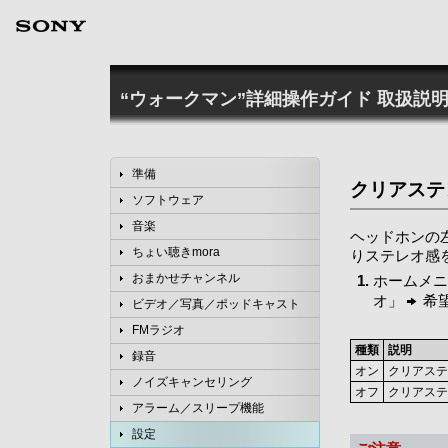
“ウォークマン”詳細操作ガイド
取扱説明
準備
クリアステ
ソフトウェア
音楽
ヘッドホンの
ちょい聴きmora
りステレオ感
おまかせチャンネル
ホームメニ
オ」
希
ビデオ／写真／ポッドキャスト
FMラジオ
種類
説明
録音
オン
クリアステ
ノイズキャンセリング
オフ
クリアステ
アラーム／スリープ機能
設定