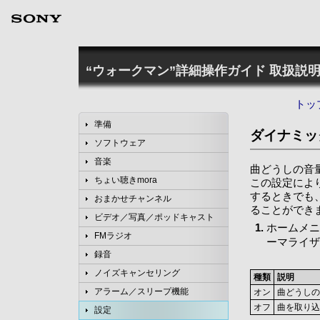
“ウォークマン”詳細操作ガイド
取扱説明
トッ
準備
ダイナミッ
ソフトウェア
音楽
曲どうしの音
ちょい聴きmora
この設定によ
するときでも
おまかせチャンネル
ることができ
ビデオ／写真／ポッドキャスト
ホームメニ
FMラジオ
ーマライザ
録音
ノイズキャンセリング
種類
説明
アラーム／スリープ機能
オン
曲どうしの
オフ
曲を取り込
設定