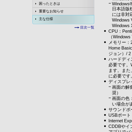
Windows® 
困ったときは
日本語版
重要なお知らせ
には非対
主な仕様
Window
Windows 
目次一覧
CPU：Pent
（Windows 
メモリー：256
Home Ba
ジョン）/ 2
ハードディス
必要です。
ます。また
に必要です
ディスプレ
画面の解像度
奨）
画面の色：
い場合が
サウンドボ
USBポート（
Interne
CDDBや
アプリでバ