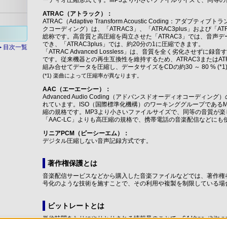
ーディオ圧縮形式です。MP3より小さいファイルサイズで、同等の
ATRAC（アトラック）：
ATRAC（Adaptive Transform Acoustic Coding：アダ
クコーディング）は、「ATRAC3」、「ATRAC3plus」および「ATRAC A
総称です。高音質と高圧縮を両立させた「ATRAC3」では、音声デー
でき、「ATRAC3plus」では、約20分の1に圧縮できます。
目次一覧
「ATRAC Advanced Lossless」は、音質を全く劣化させず
です。従来機器との再生互換性を維持するため、ATRAC3またはATR
組み合せてデータを圧縮し、データサイズをCDの約30 ～ 80 % (
(*1) 楽曲によって圧縮率が異なります。
AAC（エーエーシー）：
Advanced Audio Coding（アドバンスドオーディオコーディング
れています。ISO（国際標準化機構）のワーキンググループであるM
縮の規格です。MP3より小さいファイルサイズで、同等の音質が楽し
「AAC-LC」よりも高圧縮の規格で、携帯電話の音楽配信などにも
リニアPCM（ピーシーエム）：
デジタル圧縮しない音声記録方式です。
著作権保護とは
音楽配信サービスなどから購入した音楽ファイルなどでは、著作権
号化のような技術を施すことで、その利用や複製を制限している場
ビットレートとは
単位時間あたりにやりとりされる情報量のことで、64 kbps（bits pe
す。数値が大きいほど情報量は多くなり、音質は向上しますが、変