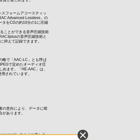
音質が楽しめます。
プティブトランスフォームアコースティッ
dvanced Lossless」の
タをCDの約10分の1に圧縮
に録音することができる音声圧縮技術
AC3plusの音声圧縮技術と
*1)に抑えて記録できます。
）の略で「AAC-LC」とも呼ば
PEGで定めたオーディオ圧
めます。「HE-AAC」は、
使用されています。
者の意向により、データに暗
合があります。
r second）のように表しま
換後の音楽ファイルサイズも