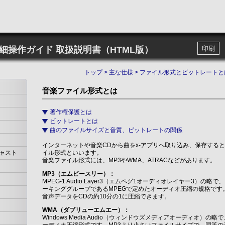
詳細操作ガイド
取扱説明書（HTML版）
印刷
トップ
>
主な仕様
>
ファイル形式とビットレートと
音楽ファイル形式とは
著作権保護とは
ビットレートとは
曲のファイルサイズと音質、ビットレートの関係
インターネットや音楽CDから曲をx-アプリへ取り込み、保存する
ャスト
イル形式といいます。
音楽ファイル形式には、MP3やWMA、ATRACなどがあります。
MP3（エムピースリー）：
MPEG-1 Audio Layer3（エムペグ1オーディオレイヤー3）の略
ーキンググループであるMPEGで定めたオーディオ圧縮の規格です
音声データをCDの約10分の1に圧縮できます。
WMA（ダブリューエムエー）：
Windows Media Audio（ウィンドウズメディアオーディオ）の略で、