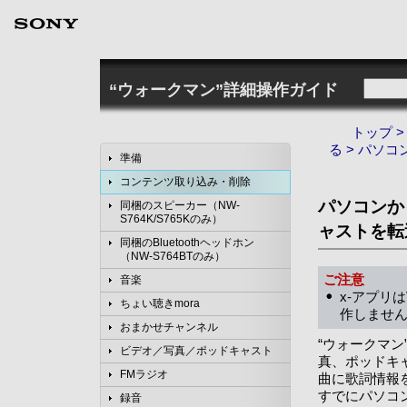
“ウォークマン”詳細操作ガイド
トップ
る
> パソコ
準備
コンテンツ取り込み・削除
パソコンか
同梱のスピーカー（NW-
S764K/S765Kのみ）
ャストを転
同梱のBluetoothヘッドホン
（NW-S764BTのみ）
ご注意
音楽
x-アプリは
ちょい聴きmora
作しませ
おまかせチャンネル
“ウォークマン
ビデオ／写真／ポッドキャスト
真、ポッドキ
FMラジオ
曲に歌詞情報
すでにパソコ
録音