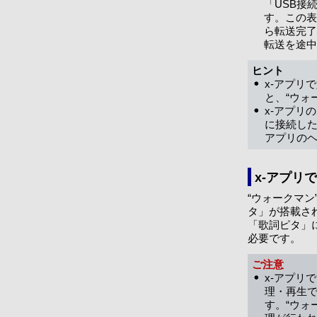
「USB接
す。この表
ら転送完了
転送を途中
ヒント
x-アプリ
と、“ウォ
x-アプリ
に接続した
アプリの
x-アプリ
“ウォークマ
タ」が搭載さ
「歌詞ピタ」
必要です。
ご注意
x-アプリ
理・再生で
す。“ウォ