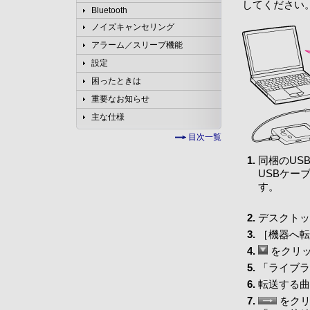
してください
Bluetooth
ノイズキャンセリング
アラーム／スリープ機能
設定
困ったときは
重要なお知らせ
主な仕様
目次一覧
同梱のUS
USBケー
す。
デスクト
［機器へ転
をクリッ
「ライブラ
転送する曲
をクリ