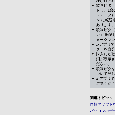
理が行わ
歌詞ピタ（
ドし、1台
（データ）
ン”に転送
あります
歌詞ピタ（
ン”に転送
ォークマン
x-アプリ
タ）を自
購入した歌
詞が表示さ
ださい。
歌詞ピタ
ついて詳
x-アプリ
ご覧くだ
関連トピック
同梱のソフト
パソコンのデ