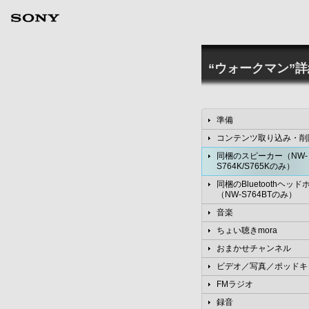
“ウォークマン”
準備
コンテンツ取り込み・削
同梱のスピーカー（NW-
S764K/S765Kのみ）
同梱のBluetoothヘッド
（NW-S764BTのみ）
音楽
ちょい聴きmora
おまかせチャンネル
ビデオ／写真／ポッドキ
FMラジオ
録音