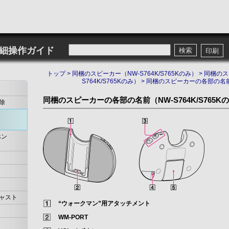
詳細操作ガイド
検索
印刷
トップ
>
同梱のスピーカー（NW-S764K/S765Kのみ）
>
同梱のス
S764K/S765Kのみ）
> 同梱のスピーカーの各部の名前（N
同梱のスピーカーの各部の名前（NW-S764K/S765K
除
ホン
ャスト
“ウォークマン”用アタッチメント
WM-PORT