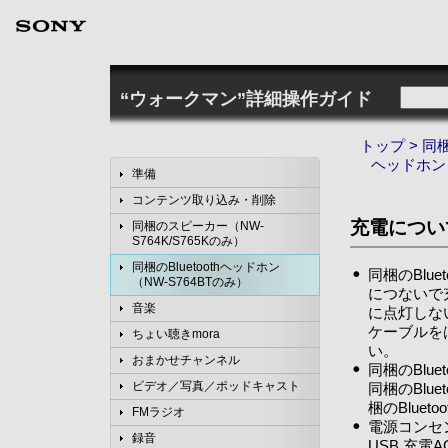
“ウォークマン”詳細操作ガイド
トップ
>
同梱
ヘッドホン（
準備
コンテンツ取り込み・削除
充電につい
同梱のスピーカー（NW-
S764K/S765Kのみ）
同梱のBluetoothヘッドホン
同梱のBlu
（NW-S764BTのみ）
につないで充
音楽
に点灯しない
ケーブルを
ちょい聴きmora
い。
おまかせチャンネル
同梱のBlu
ビデオ／写真／ポッドキャスト
同梱のBlu
梱のBlue
FMラジオ
電源コンセン
録音
USB 充電