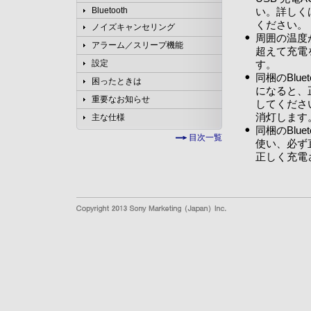
い。詳しく
Bluetooth
ください。
ノイズキャンセリング
周囲の温度が
アラーム／スリープ機能
超えて充電
す。
設定
同梱のBlu
困ったときは
になると、
重要なお知らせ
してくださ
消灯します
主な仕様
同梱のBlu
目次一覧
使い、必ず
正しく充電