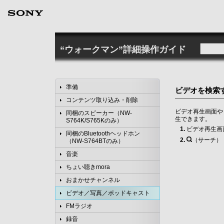
“ウォークマン”詳細操作ガイド
準備
ビデオを検索
コンテンツ取り込み・削除
ビデオ再生画面や
同梱のスピーカー（NW-
生できます。
S764K/S765Kのみ）
ビデオ再生画面
同梱のBluetoothヘッドホン
（サーチ）
（NW-S764BTのみ）
音楽
ちょい聴きmora
おまかせチャンネル
ビデオ／写真／ポッドキャスト
FMラジオ
録音