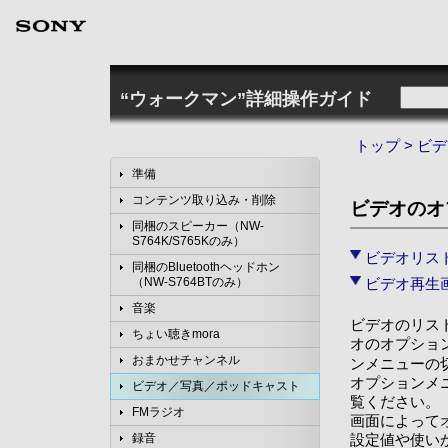
“ウォークマン”詳細操作ガイド
トップ
>
ビデ
準備
コンテンツ取り込み・削除
ビデオのオ
同梱のスピーカー（NW-
S764K/S765Kのみ）
ビデオリス
同梱のBluetoothヘッドホン
ビデオ再生
（NW-S764BTのみ）
音楽
ビデオのリスト
ちょい聴きmora
オのオプショ
おまかせチャンネル
ンメニューの
オプションメ
ビデオ／写真／ポッドキャスト
覧ください。
FMラジオ
画面によって
設定値や使い
録音