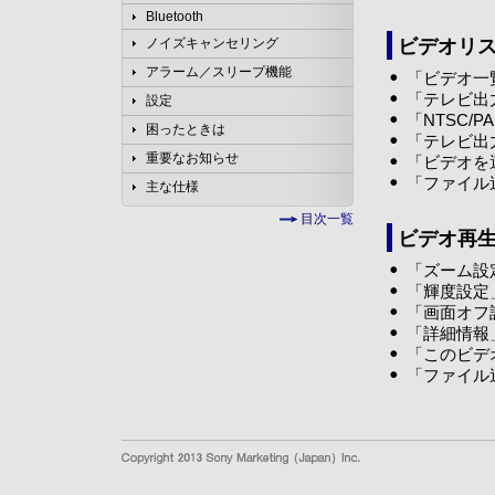
Bluetooth
ビデオリ
ノイズキャンセリング
アラーム／スリープ機能
「ビデオ一
「テレビ出力
設定
「NTSC/P
困ったときは
「テレビ出
重要なお知らせ
「ビデオを
「ファイル
主な仕様
目次一覧
ビデオ再
「ズーム設
「輝度設定
「画面オフ
「詳細情報
「このビデ
「ファイル