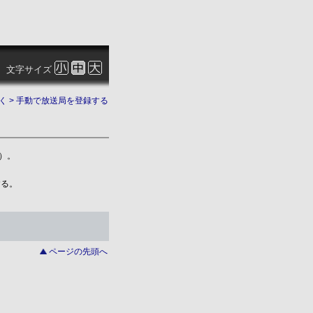
文字サイズ
く
> 手動で放送局を登録する
）。
する。
ページの先頭へ