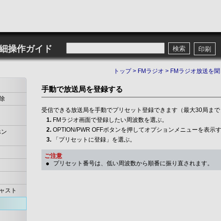
詳細操作ガイド
検索
印刷
トップ
>
FMラジオ
>
FMラジオ放送を聞
手動で放送局を登録する
除
受信できる放送局を手動でプリセット登録できます（最大30局まで
FMラジオ画面で登録したい周波数を選ぶ。
OPTION/PWR OFFボタンを押してオプションメニューを表示
ホン
「プリセットに登録」を選ぶ。
ご注意
プリセット番号は、低い周波数から順番に振り直されます。
ャスト