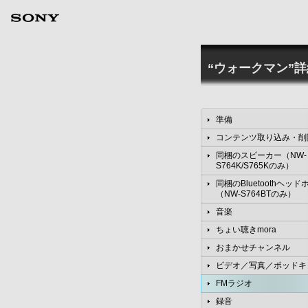
“ウォークマン”
準備
コンテンツ取り込み・削
同梱のスピーカー（NW-
S764K/S765Kのみ）
同梱のBluetoothヘッド
（NW-S764BTのみ）
音楽
ちょい聴きmora
おまかせチャンネル
ビデオ／写真／ポッドキ
FMラジオ
録音