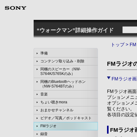
“ウォークマン”詳細操作ガイド
トップ
>
F
準備
コンテンツ取り込み・削除
FMラジオ
同梱のスピーカー（NW-
S764K/S765Kのみ）
FMラジオ
同梱のBluetoothヘッドホン
（NW-S764BTのみ）
FMラジオ画面
音楽
プションメニ
ちょい聴きmora
オプションメ
覧ください。
おまかせチャンネル
各項目の設定
ビデオ／写真／ポッドキャスト
FMラジオ
FMラジオ
録音