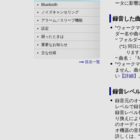
ータに影響
Bluetooth
ノイズキャンセリング
録音した
アラーム／スリープ機能
“ウォーク
設定
ダー名や曲
困ったときは
フォルダー
重要なお知らせ
(*1) 
ります
主な仕様
曲名：「N
目次一覧
“ウォーク
ません。曲
い
【詳細】
録音レベ
録音元のオ
レベルで録
録音レベル
り換えによ
のオーディ
オ機器の音
詳しくは、