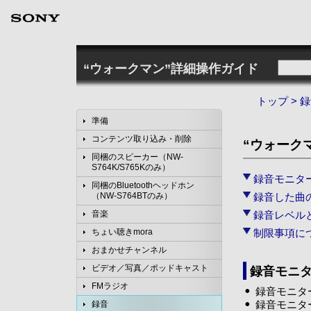
“ウォークマン”詳細操作ガイド
トップ
>
録
準備
コンテンツ取り込み・削除
“ウォーク
同梱のスピーカー（NW-
S764K/S765Kのみ）
録音モニタ
同梱のBluetoothヘッドホン
録音した曲
（NW-S764BTのみ）
録音レベル
音楽
制限事項に
ちょい聴きmora
おまかせチャンネル
ビデオ／写真／ポッドキャスト
録音モニ
FMラジオ
録音モニタ
録音モニタ
録音