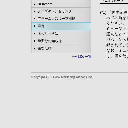
「1曲リピート」
Bluetooth
ノイズキャンセリング
(*1) 「再
べての曲を
アラーム／スリープ機能
ください。
設定
ミュージッ
困ったときは
選んだとき
バム」から
重要なお知らせ
録されてい
主な仕様
なお、ミュ
は、選んだ
目次一覧