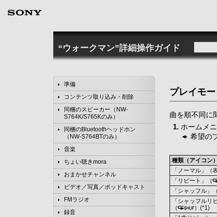
“ウォークマン”詳細操作ガイド
準備
プレイモー
コンテンツ取り込み・削除
同梱のスピーカー（NW-
曲を順不同に
S764K/S765Kのみ）
ホームメニ
同梱のBluetoothヘッドホン
希望の
（NW-S764BTのみ）
音楽
種類（アイコン
ちょい聴きmora
「ノーマル」（
おまかせチャンネル
「リピート」（
ビデオ／写真／ポッドキャスト
「シャッフル」
FMラジオ
「シャッフルリ
（
）(*1)
録音