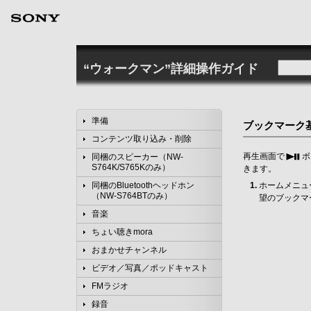
“ウォークマン”詳細操作ガイド
準備
ブックマーク
コンテンツ取り込み・削除
再生画面で
ボ
同梱のスピーカー（NW-
S764K/S765Kのみ）
きます。
同梱のBluetoothヘッドホン
ホームメニュ
（NW-S764BTのみ）
望のブックマ
音楽
ちょい聴きmora
おまかせチャンネル
ビデオ／写真／ポッドキャスト
FMラジオ
録音