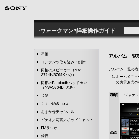
“ウォークマン”詳細操作ガイド
準備
アルバム一覧
コンテンツ取り込み・削除
アルバム一覧の表
同梱のスピーカー（NW-
S764K/S765Kのみ）
ホームメニュ
の表示形式の
同梱のBluetoothヘッドホン
（NW-S764BTのみ）
種類
「ジャケッ
音楽
ちょい聴きmora
おまかせチャンネル
ビデオ／写真／ポッドキャスト
FMラジオ
画面
録音