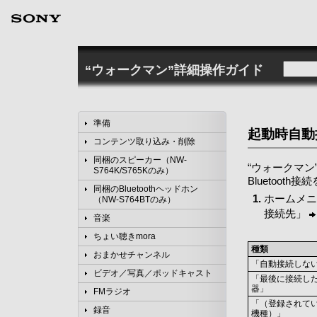
“ウォークマン”詳細操作ガイド
準備
起動時自動
コンテンツ取り込み・削除
同梱のスピーカー（NW-
“ウォークマン
S764K/S765Kのみ）
Bluetoot
同梱のBluetoothヘッドホン
ホームメニ
（NW-S764BTのみ）
接続先」
音楽
ちょい聴きmora
種類
おまかせチャンネル
「自動接続しな
ビデオ／写真／ポッドキャスト
「最後に接続し
器」
FMラジオ
「（登録されて
録音
機種）」