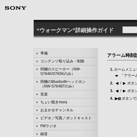
“ウォークマン”詳細操作ガイド
準備
アラーム時刻
コンテンツ取り込み・削除
同梱のスピーカー（NW-
ホームメニュ
S764K/S765Kのみ）
「アラー
同梱のBluetoothヘッドホン
/
ボタ
（NW-S764BTのみ）
/
ボタ
音楽
ボタンで
ちょい聴きmora
おまかせチャンネル
ビデオ／写真／ポッドキャスト
FMラジオ
録音