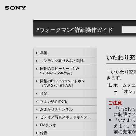
“ウォークマン”詳細操作ガイド
準備
いたわり充
コンテンツ取り込み・削除
同梱のスピーカー（NW-
「いたわり充
S764K/S765Kのみ）
きます。
同梱のBluetoothヘッドホン
ホームメニ
（NW-S764BTのみ）
「オン
音楽
ちょい聴きmora
ご注意
「いたわり
おまかせチャンネル
に制限され
ビデオ／写真／ポッドキャスト
「いたわり
FMラジオ
えます。
前に充電
録音