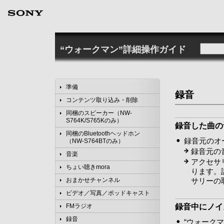
“ウォークマン”詳細操作ガイド
準備
録音
コンテンツ取り込み・削除
同梱のスピーカー（NW-
S764K/S765Kのみ）
録音した曲の
同梱のBluetoothヘッドホン
録音元のオ
（NW-S764BTのみ）
録音元の
音楽
アクセサ
ちょい聴きmora
ります。
サリーの
おまかせチャンネル
ビデオ／写真／ポッドキャスト
録音中にノイ
FMラジオ
録音
“ウォーク