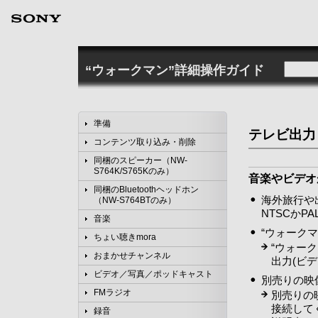
“ウォークマン”詳細操作ガイド
準備
テレビ出力
コンテンツ取り込み・削除
同梱のスピーカー（NW-
S764K/S765Kのみ）
音楽やビデオ
同梱のBluetoothヘッドホン
海外旅行や
（NW-S764BTのみ）
NTSCかP
音楽
“ウォーク
ちょい聴きmora
“ウォー
おまかせチャンネル
出力(ビデ
ビデオ／写真／ポッドキャスト
別売りの映
FMラジオ
別売りの
接続して
録音