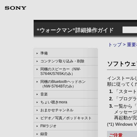
“ウォークマン”詳細操作ガイド
トップ
>
重要
準備
コンテンツ取り込み・削除
ソフトウェ
同梱のスピーカー（NW-
S764K/S765Kのみ）
インストール
同梱のBluetoothヘッドホン
順に従ってく
（NW-S764BTのみ）
「スタート
音楽
「プログラ
ちょい聴きmora
一覧から「
おまかせチャンネル
メッセージ
再起動が完
ビデオ／写真／ポッドキャスト
(*1) Windo
FMラジオ
録音
ご注意