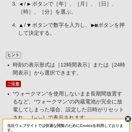
/
ボタンで［
年
］、［
月
］、［
日
］、
［
時
］、［
分
］を選ぶ。
/
ボタンで数字を入力し、
ボタンを押
して決定する。
ヒント
時刻の表示形式は［
12時間表示
］または［
24時
間表示
］から選択できます。
ご注意
“ウォークマン”を使用しないまま長期間放置す
るなど、“ウォークマン”の内蔵電池が完全に放
電してしまった場合、設定した日時がリセット
され、［
--:--
］で表示されます。
時刻は1か月で最大60秒の誤差が生じる場合が
当社ウェブサイトでは快適な閲覧のためにCookieを利用しておりま
す。