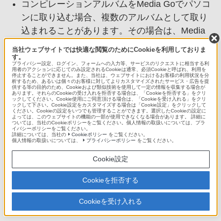
コンピレーションアルバムをMedia Goでパソコ
ンに取り込む場合、複数のアルバムとして取り
込まれることがあります。その場合は、Media
Goで1つのアルバムになるように編集してか
当社ウェブサイトでは快適な閲覧のためにCookieを利用しておりま
ら、“ウォークマン”に転送し直してください。
す。
プライバシー設定、ログイン、フォームへの入力等、サービスのリクエストに相当する利
編集について詳しくは、Media Goのヘルプをご
用者のアクションに応じてのみ設定されるCookieは通常、必須Cookieと呼ばれ、利用を
停止することができません。また、当社は、ウェブサイトにおけるお客様の利用状況を分
析するため、あるいは個々のお客様に対してよりカスタマイズされたサービス・広告を提
覧ください。
供する等の目的のため、Cookieおよび類似技術を使用して一定の情報を収集する場合が
あります。それらのCookieの受け入れを拒否する場合は、「Cookieを拒否する」をクリ
ックしてください。Cookie使用にご同意頂ける場合は、「Cookieを受け入れる」をクリ
ックして下さい。Cookie設定をカスタマイズする場合は「Cookie設定」をクリックして
ください。Cookieの設定をいつでも管理することができます。選択したCookieの設定に
よっては、このウェブサイトの機能の一部が使用できなくなる場合があります。 詳細に
ご利用について
ついては、当社のCookieポリシーをご覧ください。個人情報の取扱いについては、プラ
イバシーポリシーをご覧ください。
詳細については、当社の
Cookieポリシー
をご覧ください。
個人情報の取扱いについては、
プライバシーポリシー
をご覧ください。
4-466-614-01(1)
Copyright 2013 Sony Marketing(Japan) Inc.
Cookie設定
Cookieを拒否する
Cookieを受け入れる