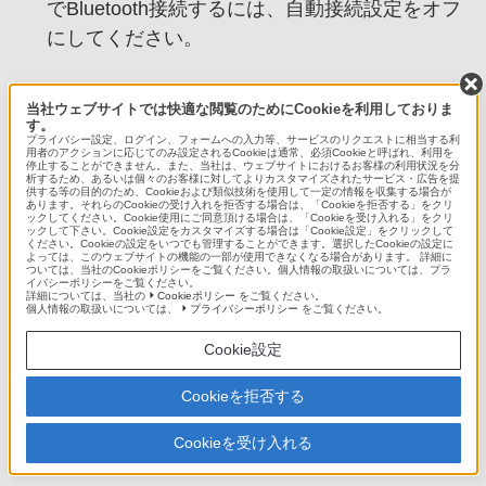
でBluetooth接続するには、自動接続設定をオフ
にしてください。
関連トピック
当社ウェブサイトでは快適な閲覧のためにCookieを利用しておりま
す。
プライバシー設定、ログイン、フォームへの入力等、サービスのリクエストに相当する利
用者のアクションに応じてのみ設定されるCookieは通常、必須Cookieと呼ばれ、利用を
Bluetooth通信の自動接続先を設定する
停止することができません。また、当社は、ウェブサイトにおけるお客様の利用状況を分
析するため、あるいは個々のお客様に対してよりカスタマイズされたサービス・広告を提
供する等の目的のため、Cookieおよび類似技術を使用して一定の情報を収集する場合が
あります。それらのCookieの受け入れを拒否する場合は、「Cookieを拒否する」をクリ
ックしてください。Cookie使用にご同意頂ける場合は、「Cookieを受け入れる」をクリ
ックして下さい。Cookie設定をカスタマイズする場合は「Cookie設定」をクリックして
ください。Cookieの設定をいつでも管理することができます。選択したCookieの設定に
ご利用について
よっては、このウェブサイトの機能の一部が使用できなくなる場合があります。 詳細に
ついては、当社のCookieポリシーをご覧ください。個人情報の取扱いについては、プラ
イバシーポリシーをご覧ください。
4-466-614-01(1)
詳細については、当社の
Cookieポリシー
をご覧ください。
個人情報の取扱いについては、
プライバシーポリシー
をご覧ください。
Copyright 2013 Sony Marketing(Japan) Inc.
Cookie設定
Cookieを拒否する
Cookieを受け入れる