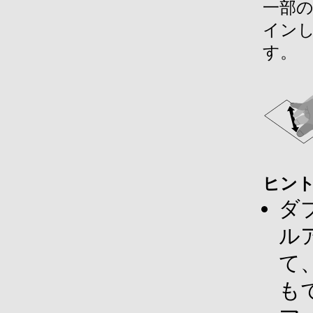
一部
イン
す。
ヒン
ダ
ル
て
も