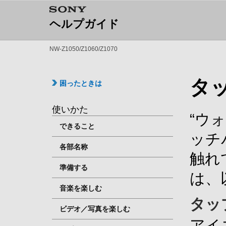
ヘルプガイド
NW-Z1050/Z1060/Z1070
タ
困ったときは
使いかた
“ウ
できること
ッチ
各部名称
触れ
準備する
は、
音楽を楽しむ
タッ
ビデオ／写真を楽しむ
アイ