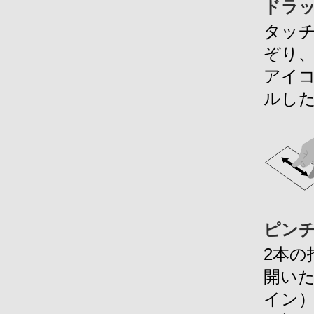
ドラ
タッ
ぞり
アイ
ルし
ピン
2本
開い
イン