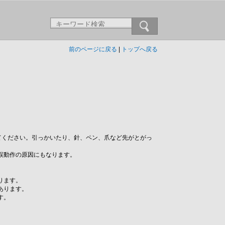
前のページに戻る
|
トップへ戻る
てください。引っかいたり、針、ペン、爪など先がとがっ
。
誤動作の原因にもなります。
ります。
あります。
す。