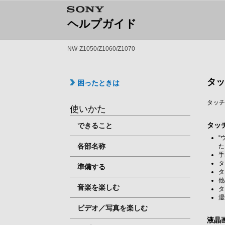
ヘルプガイド
NW-Z1050/Z1060/Z1070
タ
困ったときは
タッ
使いかた
タッ
できること
“
各部名称
た
手
タ
準備する
タ
他
音楽を楽しむ
タ
湿
ビデオ／写真を楽しむ
液晶