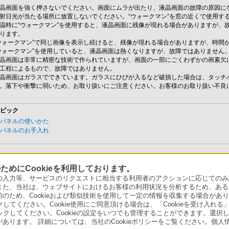
晶画面を強く押さないでください。画面にムラが出たり、液晶画面の故障の原因に
射日光が当たる場所に放置しないでください。“ウォークマン”を窓の近くで使用す
温時に“ウォークマン”を使用すると、液晶画面に残像が現れる場合がありますが、
ります。
ウォークマン”で同じ画像を表示し続けると、残像が現れる場合がありますが、時間
ウォークマン”を使用していると、液晶画面は熱くなりますが、故障ではありません
晶画面は非常に精密な技術で作られていますが、画面の一部にごくわずかの画素欠
工程によるもので、故障ではありません。
晶画面はガラスでできています。ガラスにひびが入るなど破損した場合は、タッチ
。落下や衝撃に弱いため、お取り扱いにご注意ください。お客様のお取り扱い不良
トピック
チパネルの使いかた
チパネルのお手入れ
めにCookieを利用しております。
力等、サービスのリクエストに相当する利用者のアクションに応じてのみ設定され
また、当社は、ウェブサイトにおけるお客様の利用状況を分析するため、ある
ため、Cookieおよび類似技術を使用して一定の情報を収集する場合がありま
クしてください。Cookie使用にご同意頂ける場合は、「Cookieを受け入れる
リックしてください。Cookieの設定をいつでも管理することができます。選択し
あります。 詳細については、当社のCookieポリシーをご覧ください。個