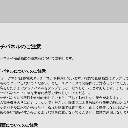
ッチパネルのご注意
チパネルや液晶画面の注意点について説明します。
チパネルについてのご注意
ウォークマン”は静電式タッチパネルを採用しています。指先で直接画面にタップし
ものでタップしないでください。また、スタイラスでの操作には対応していません
袋をしたままでタッチパネルをタップすると、動作しないことがあります。また、
ッチパネルの上に物を乗せた状態で操作しないでください。
ッチパネルに指先以外の物が触れていると、正しく動作しない場合があります。
の電子機器のそばに近づけないでください。静電気による故障や誤作動の原因とな
ッチパネルに水滴があったり、ぬれた指先で操作すると、正しく動作しない場合が
気の多い場所や水がかかるような場所に置かないでください。故障の原因となりま
画面についてのご注意