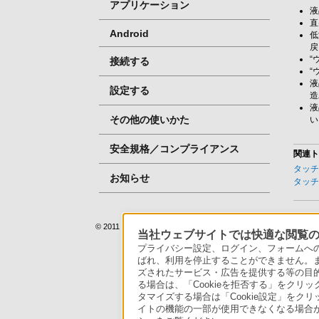
アプリケーション
液
直
Android
低
戻
“
接続する
“
液
設定する
造
液
その他の使いかた
い
安全規格／コンプライアンス
関連
タッ
お知らせ
タッ
© 2011 Sony Marketing (Japan) Inc.
当社ウェブサイトでは快適な閲覧のた
プライバシー設定、ログイン、フォームへの入
ばれ、利用を停止することができません。
ズされたサービス・広告を提供する等の目的の
る場合は、「Cookieを拒否する」をクリッ
タマイズする場合は「Cookie設定」をク
イトの機能の一部が使用できなくなる場合が