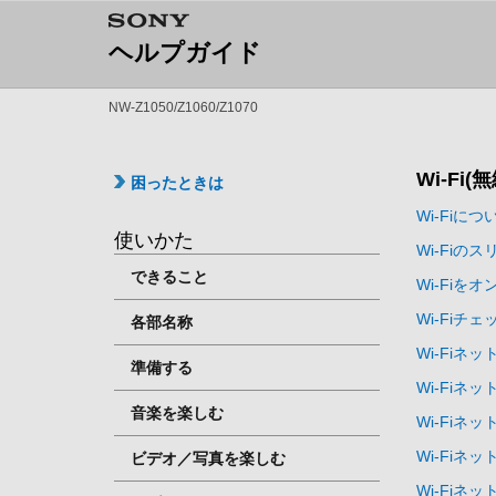
ヘルプガイド
NW-Z1050/Z1060/Z1070
Wi-Fi(
困ったときは
Wi-Fiに
使いかた
Wi-Fiの
できること
Wi-Fiを
Wi-Fiチ
各部名称
Wi-Fiネ
準備する
Wi-Fi
音楽を楽しむ
Wi-Fi
Wi-Fi
ビデオ／写真を楽しむ
Wi-Fi