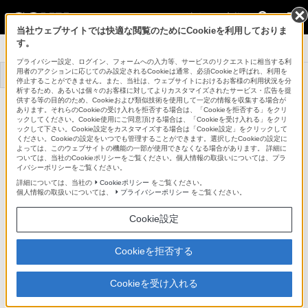
法人のお客様
当社ウェブサイトでは快適な閲覧のためにCookieを利用しておりま
す。
システムカメラ
プライバシー設定、ログイン、フォームへの入力等、サービスのリクエストに相当する利
用者のアクションに応じてのみ設定されるCookieは通常、必須Cookieと呼ばれ、利用を
トップ
商品一覧
事例一覧
停止することができません。また、当社は、ウェブサイトにおけるお客様の利用状況を分
析するため、あるいは個々のお客様に対してよりカスタマイズされたサービス・広告を提
供する等の目的のため、Cookieおよび類似技術を使用して一定の情報を収集する場合が
あります。それらのCookieの受け入れを拒否する場合は、「Cookieを拒否する」をクリ
CCFN-250
ックしてください。Cookie使用にご同意頂ける場合は、「Cookieを受け入れる」をクリ
ックして下さい。Cookie設定をカスタマイズする場合は「Cookie設定」をクリックして
ください。Cookieの設定をいつでも管理することができます。選択したCookieの設定に
よっては、このウェブサイトの機能の一部が使用できなくなる場合があります。 詳細に
ハイブリッドファイバーケーブル
CCFN-250
ついては、当社のCookieポリシーをご覧ください。個人情報の取扱いについては、プラ
イバシーポリシーをご覧ください。
詳細については、当社の
Cookieポリシー
をご覧ください。
商品の写真
個人情報の取扱いについては、
プライバシーポリシー
をご覧ください。
Cookie設定
Cookieを拒否する
Cookieを受け入れる
※ 画像はCCFN-100