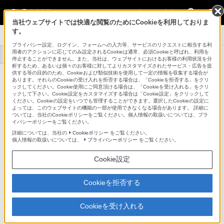
法人のお客様
当社ウェブサイトでは快適な閲覧のためにCookieを利用しておりま
す。
システムカメラ
プライバシー設定、ログイン、フォームへの入力等、サービスのリクエストに相当する利
用者のアクションに応じてのみ設定されるCookieは通常、必須Cookieと呼ばれ、利用を
トップ
商品一覧
事例一覧
停止することができません。また、当社は、ウェブサイトにおけるお客様の利用状況を分
析するため、あるいは個々のお客様に対してよりカスタマイズされたサービス・広告を提
供する等の目的のため、Cookieおよび類似技術を使用して一定の情報を収集する場合が
あります。それらのCookieの受け入れを拒否する場合は、「Cookieを拒否する」をクリ
CCFN-JC1
ックしてください。Cookie使用にご同意頂ける場合は、「Cookieを受け入れる」をクリ
ックして下さい。Cookie設定をカスタマイズする場合は「Cookie設定」をクリックして
ください。Cookieの設定をいつでも管理することができます。選択したCookieの設定に
よっては、このウェブサイトの機能の一部が使用できなくなる場合があります。 詳細に
ジョイントアダプター
CCFN-JC1
ついては、当社のCookieポリシーをご覧ください。個人情報の取扱いについては、プラ
イバシーポリシーをご覧ください。
詳細については、当社の
Cookieポリシー
をご覧ください。
商品の特長
個人情報の取扱いについては、
プライバシーポリシー
をご覧ください。
Cookie設定
ジョイントアダプター
Cookieを拒否する
CCFN-JC1は、ハイブリッドファイバーケーブルCCFN-
Cookieを受け入れる
100/50/25をジョイントするアダプターです。