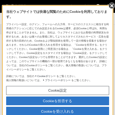
法人のお客様
当社ウェブサイトでは快適な閲覧のためにCookieを利用しておりま
す。
システムカメラ
プライバシー設定、ログイン、フォームへの入力等、サービスのリクエストに相当する利
用者のアクションに応じてのみ設定されるCookieは通常、必須Cookieと呼ばれ、利用を
トップ
商品一覧
事例一覧
停止することができません。また、当社は、ウェブサイトにおけるお客様の利用状況を分
析するため、あるいは個々のお客様に対してよりカスタマイズされたサービス・広告を提
マルチフォーマットポータブルカメラ
供する等の目的のため、Cookieおよび類似技術を使用して一定の情報を収集する場合が
HDC-F5500V
あります。それらのCookieの受け入れを拒否する場合は、「Cookieを拒否する」をクリ
詳細メニュー
ックしてください。Cookie使用にご同意頂ける場合は、「Cookieを受け入れる」をクリ
ックして下さい。Cookie設定をカスタマイズする場合は「Cookie設定」をクリックして
ください。Cookieの設定をいつでも管理することができます。選択したCookieの設定に
よっては、このウェブサイトの機能の一部が使用できなくなる場合があります。 詳細に
ついては、当社のCookieポリシーをご覧ください。個人情報の取扱いについては、プラ
イバシーポリシーをご覧ください。
詳細については、当社の
Cookieポリシー
をご覧ください。
個人情報の取扱いについては、
プライバシーポリシー
をご覧ください。
Cookie設定
Cookieを拒否する
Cookieを受け入れる